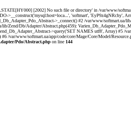
TATE[HY000] [2002] No such file or directory' in /var/www/softmart
O->__construct('mysql:host=loca...', 'softmart', 'EyP9z4gNRchy', Ar
d_Db_Adapter_Pdo_Abstract->_connect() #2 /var/www/softmart.ua/lib
/lib/Zend/Db/Adapter/Abstract.php(459): Varien_Db_Adapter_Pdo_M
 Zend_Db_Adapter_Abstract->query('SET NAMES utf8', Array) #5 /var
 #6 /var/www/softmart.ua/app/code/core/Mage/Core/Model/Resour
Adapter/Pdo/Abstract.php
on line
144