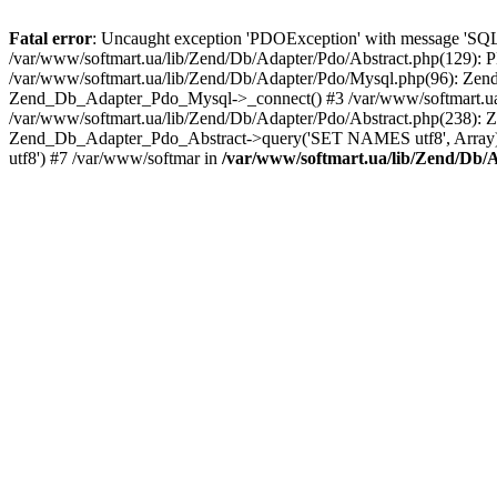
Fatal error
: Uncaught exception 'PDOException' with message 'SQLS
/var/www/softmart.ua/lib/Zend/Db/Adapter/Pdo/Abstract.php(129): PD
/var/www/softmart.ua/lib/Zend/Db/Adapter/Pdo/Mysql.php(96): Zen
Zend_Db_Adapter_Pdo_Mysql->_connect() #3 /var/www/softmart.ua
/var/www/softmart.ua/lib/Zend/Db/Adapter/Pdo/Abstract.php(238):
Zend_Db_Adapter_Pdo_Abstract->query('SET NAMES utf8', Array)
utf8') #7 /var/www/softmar in
/var/www/softmart.ua/lib/Zend/Db/