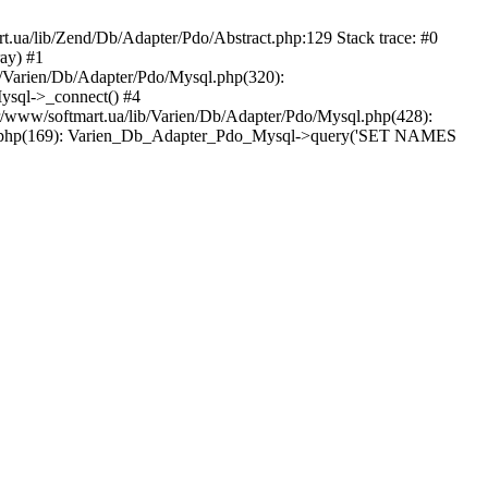
.ua/lib/Zend/Db/Adapter/Pdo/Abstract.php:129 Stack trace: #0
ray) #1
/Varien/Db/Adapter/Pdo/Mysql.php(320):
ysql->_connect() #4
/www/softmart.ua/lib/Varien/Db/Adapter/Pdo/Mysql.php(428):
ce.php(169): Varien_Db_Adapter_Pdo_Mysql->query('SET NAMES